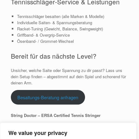
Tennisschläger‑Service & Leistungen
Tennisschläger besaiten (alle Marken & Modelle)
Individuelle Saiten‑ & Spannungsberatung
Racket‑Tuning (Gewicht, Balance, Swingweight)
Griffband‑ & Overgrip‑Service
Ösenband‑ / Grommet‑Wechsel
Bereit für das nächste Level?
Unsicher, welche Saite oder Spannung zu dir passt? Lass uns
dein Setup finden – abgestimmt auf dein Spiel und schonend für
deinen Arm.
Besaitungs‑Beratung anfragen
String Doctor – ERSA Certified Tennis Stringer
E‑Mail:
sander@stringdoctor.de
Telefon / WhatsApp:
+49 170 1250884
We value your privacy